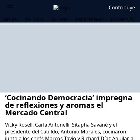
Contribuye
HOME
POLÍTICA
MUNDO
PERIODISMO
ECONOMÍA
‘Cocinando Democracia’ impregna
de reflexiones y aromas el
Mercado Central
Vicky Rosell, Carla Antonelli, Sitapha Savané y el
OS
presidente del Cabildo, Antonio Morales, cocinaron
junto a los chefs Marcos Tavío y Richard Díaz Aguilar, a