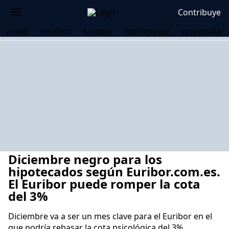
Contribuye
HOME
POLÍTICA
MUNDO
PERIODISMO
ECONOMÍA
Diciembre negro para los
hipotecados según Euribor.com.es.
El Euribor puede romper la cota
del 3%
OS
Diciembre va a ser un mes clave para el Euribor en el
que podría rebasar la cota psicológica del 3%