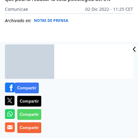
Comunicae
02 Dic 2022 - 11:25 CET
Archivado en:
NOTAS DE PRENSA
Compartir
Compartir
Compartir
Diciembre va a continuar con la tendencia alcista en la
que está instalado el Euribor desde comienzos de año
Compartir
y muy probablemente veamos al indicador superar el