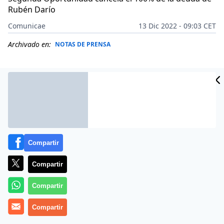
Rubén Darío
Comunicae
13 Dic 2022 - 09:03 CET
Archivado en:
NOTAS DE PRENSA
Compartir
Compartir
Compartir
Repara tu Deuda
, despacho de abogados líder en
Compartir
España en la Ley de Segunda Oportunidad, ha logrado