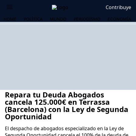
Contribuye
HOME
POLÍTICA
MUNDO
PERIODISMO
ECONOMÍA
Repara tu Deuda Abogados
cancela 125.000€ en Terrassa
(Barcelona) con la Ley de Segunda
Oportunidad
OS
El despacho de abogados especializado en la Ley de
Segunda Oportunidad cancela el 100% de la deuda de