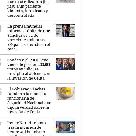
que neutraliza con jiu-
jitsu a un paciente
violento, intoxicado y
descontrolado
La prensa mundial
informa atónita de que
Sánchez se va de
vacaciones mientras
«España se hunde en el
caos»
Sondeos: el PSOE, que
viene de perder 200.000
votos en julio, se
precipita al abismo con
la invasión de Ceuta
El Gobierno Sánchez
fulmina a la modesta
funcionaria de
Seguridad Nacional que
dijo la verdad sobre la
invasión de Ceuta
Javier Nart durísimo
tras la invasión de
Ceuta: «El buenismo