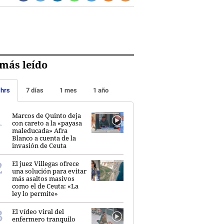
más leído
 hrs
7 días
1 mes
1 año
Marcos de Quinto deja
con careto a la «payasa
maleducada» Afra
Blanco a cuenta de la
invasión de Ceuta
El juez Villegas ofrece
una solución para evitar
más asaltos masivos
como el de Ceuta: «La
ley lo permite»
El vídeo viral del
enfermero tranquilo