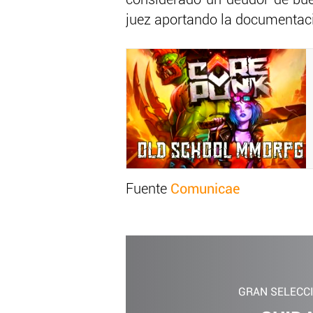
considerado un deudor de bu
juez aportando la documentació
Fuente
Comunicae
GRAN SELECC