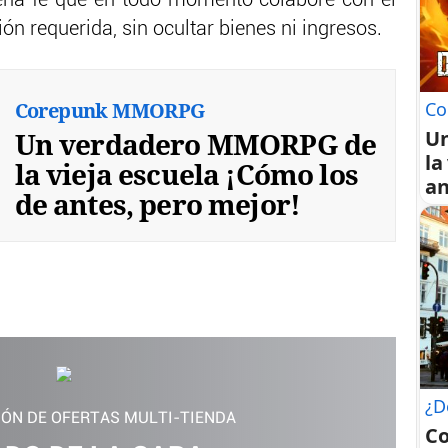
ena fe que en todo momento colabore con el
n requerida, sin ocultar bienes ni ingresos.
Corepunk MMORPG
Co
Un verdadero MMORPG de
U
la
la vieja escuela ¡Cómo los
an
de antes, pero mejor!
¿D
IÓN DE OFERTAS MULTI-TIENDA
C