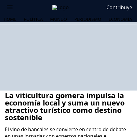
Contribuye
HOME
POLÍTICA
MUNDO
PERIODISMO
ECONOMÍA
La viticultura gomera impulsa la
economía local y suma un nuevo
atractivo turístico como destino
sostenible
OS
El vino de bancales se convierte en centro de debate
en unas jornadas con expertos nacionales e