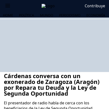
Contribuye
HOME
POLÍTICA
MUNDO
PERIODISMO
ECONOMÍA
Cárdenas conversa con un
exonerado de Zaragoza (Aragón)
por Repara tu Deuda y la Ley de
Segunda Oportunidad
OS
El presentador de radio habla de cerca con los
beneficiarios de la Ley de Segunda Oportunidad