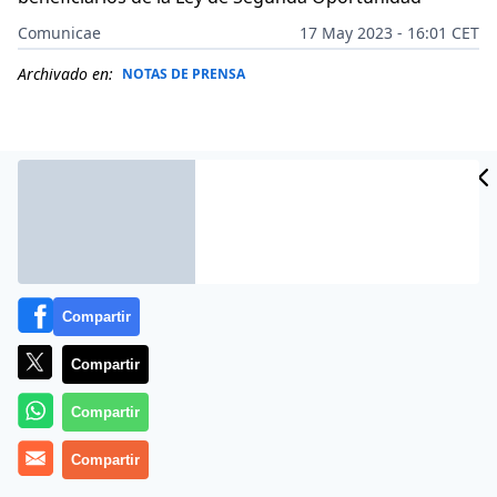
Comunicae
17 May 2023 - 16:01 CET
Archivado en:
NOTAS DE PRENSA
Compartir
Compartir
Compartir
El famoso presentador, Javier Cárdenas, ha conversado
de cerca con una nueva persona beneficiaria de la Ley
Compartir
de Segunda Oportunidad debido a la labor realizada