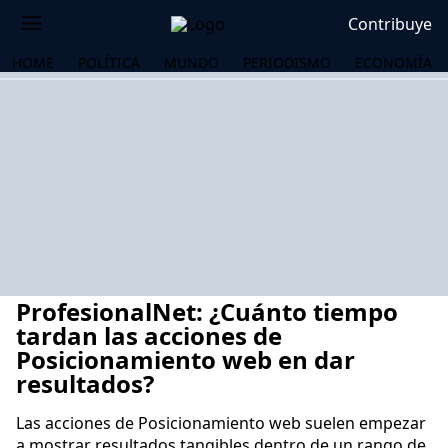
Contribuye
HOME
POLÍTICA
MUNDO
PERIODISMO
ECONOMÍA
ProfesionalNet: ¿Cuánto tiempo
tardan las acciones de
Posicionamiento web en dar
resultados?
OS
Las acciones de Posicionamiento web suelen empezar
a mostrar resultados tangibles dentro de un rango de