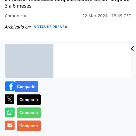
3 a 6 meses
Comunicae
22 Mar 2024 - 13:49 CET
Archivado en:
NOTAS DE PRENSA
Compartir
Compartir
Compartir
Este marco temporal
puede variar
Compartir
considerablemente
dependiendo de varios factores,