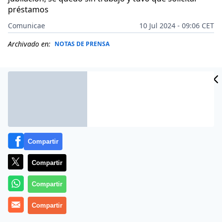
préstamos
Comunicae
10 Jul 2024 - 09:06 CET
Archivado en:
NOTAS DE PRENSA
Compartir
Compartir
Compartir
Repara tu Deuda
, despacho de abogados líder en
Compartir
España en la Ley de Segunda Oportunidad, ha logrado