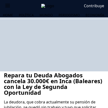
Contribuye
HOME
POLÍTICA
MUNDO
PERIODISMO
ECONOMÍA
Repara tu Deuda Abogados
cancela 30.000€ en Inca (Baleares)
con la Ley de Segunda
Oportunidad
OS
La deudora, que cobra actualmente su pensión de
jubilación, se quedó sin trabajo y tuvo que solicitar