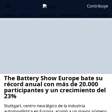
Contribuye
HOME
POLÍTICA
MUNDO
PERIODISMO
ECONOMÍA
The Battery Show Europe bate su
récord anual con más de 20.000
participantes y un crecimiento del
23%
OS
Stuttgart, centro neurálgico de la industria
automovilística en Europa, acogió a un mayor número