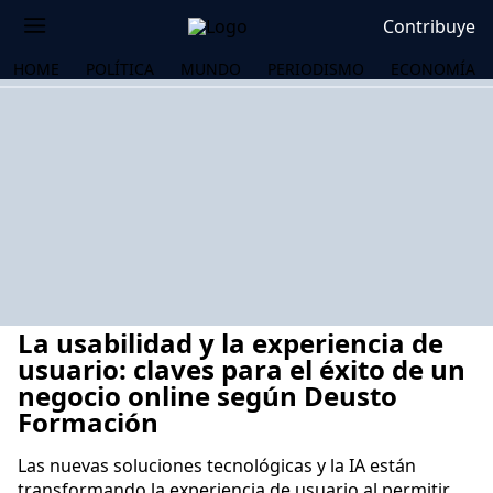
Contribuye
HOME
POLÍTICA
MUNDO
PERIODISMO
ECONOMÍA
La usabilidad y la experiencia de
usuario: claves para el éxito de un
negocio online según Deusto
Formación
OS
Las nuevas soluciones tecnológicas y la IA están
transformando la experiencia de usuario al permitir