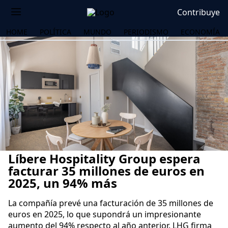
Contribuye
HOME
POLÍTICA
MUNDO
PERIODISMO
ECONOMÍA
Líbere Hospitality Group espera
facturar 35 millones de euros en
2025, un 94% más
La compañía prevé una facturación de 35 millones de
OS
euros en 2025, lo que supondrá un impresionante
aumento del 94% respecto al año anterior. LHG firma