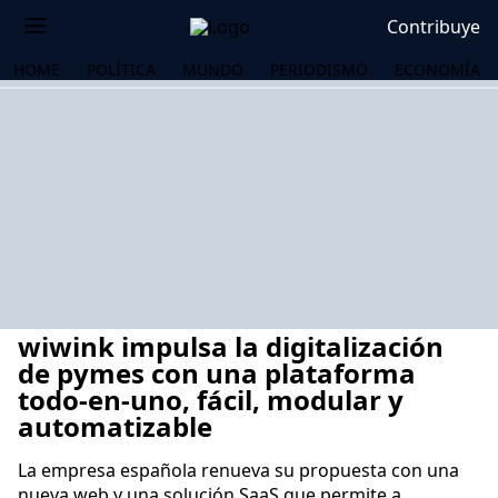
Contribuye
HOME
POLÍTICA
MUNDO
PERIODISMO
ECONOMÍA
wiwink impulsa la digitalización
de pymes con una plataforma
todo-en-uno, fácil, modular y
automatizable
OS
La empresa española renueva su propuesta con una
nueva web y una solución SaaS que permite a