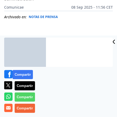
Comunicae
08 Sep 2025 - 11:56 CET
Archivado en:
NOTAS DE PRENSA
Compartir
Compartir
Compartir
General Holdings Limited ha anunciado hoy el
nombramiento de
Christopher E. O’Brien como
Compartir
presidente del consejo de administración
,