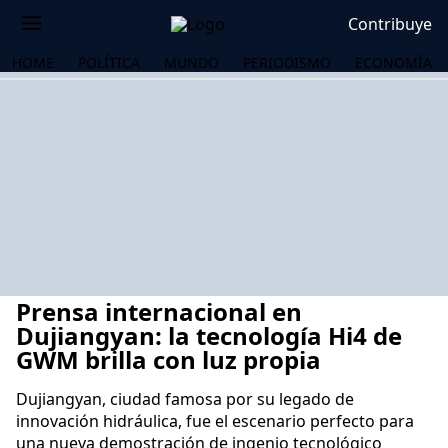
Contribuye
HOME
POLÍTICA
MUNDO
PERIODISMO
ECONOMÍA
Prensa internacional en
Dujiangyan: la tecnología Hi4 de
GWM brilla con luz propia
Dujiangyan, ciudad famosa por su legado de
OS
innovación hidráulica, fue el escenario perfecto para
una nueva demostración de ingenio tecnológico