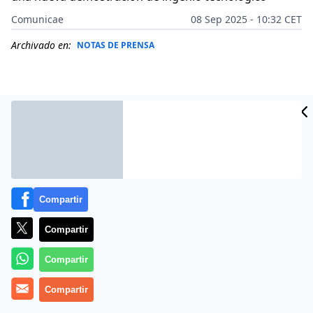
Comunicae
08 Sep 2025 - 10:32 CET
Archivado en:
NOTAS DE PRENSA
Compartir
Compartir
Compartir
La tracción total inteligente lleva la experiencia de
conducción a un nuevo nivel. Con su innovador
Compartir
sistema híbrido inteligente de tracción total Hi4, GWM