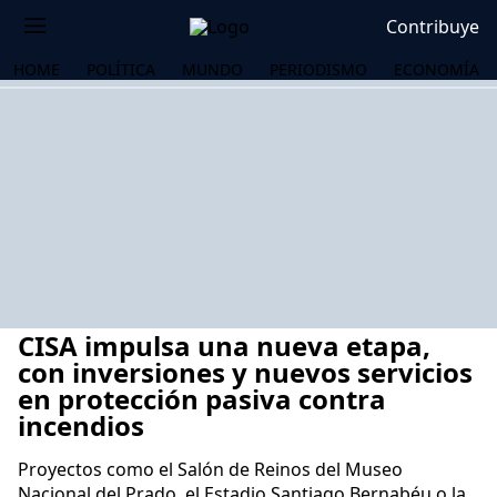
Contribuye
HOME
POLÍTICA
MUNDO
PERIODISMO
ECONOMÍA
CISA impulsa una nueva etapa,
con inversiones y nuevos servicios
en protección pasiva contra
incendios
OS
Proyectos como el Salón de Reinos del Museo
Nacional del Prado, el Estadio Santiago Bernabéu o la