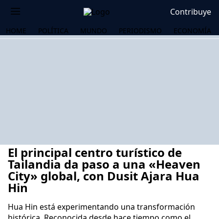
Contribuye
HOME
POLÍTICA
MUNDO
PERIODISMO
ECONOMÍA
El principal centro turístico de
Tailandia da paso a una «Heaven
City» global, con Dusit Ajara Hua
Hin
OS
Hua Hin está experimentando una transformación
histórica. Reconocida desde hace tiempo como el