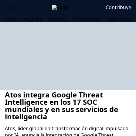
Contribuye
HOME
POLÍTICA
MUNDO
PERIODISMO
ECONOMÍA
Atos integra Google Threat
Intelligence en los 17 SOC
mundiales y en sus servicios de
inteligencia
OS
Atos, líder global en transformación digital impulsada
por IA, anuncia la integración de Google Threat