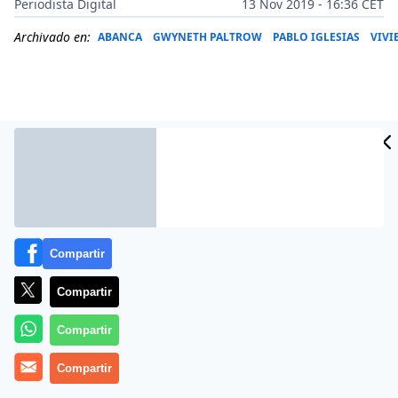
Periodista Digital
13 Nov 2019 - 16:36 CET
Archivado en:
ABANCA
GWYNETH PALTROW
PABLO IGLESIAS
VIVI
Compartir
Compartir
Más información
Compartir
Compartir