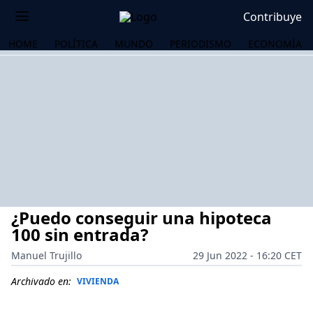
Contribuye
HOME
POLÍTICA
MUNDO
PERIODISMO
ECONOMÍA
¿Puedo conseguir una hipoteca
100 sin entrada?
Manuel Trujillo
29 Jun 2022 - 16:20 CET
OS
Archivado en:
VIVIENDA