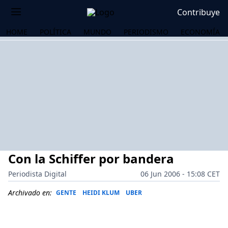
Contribuye
HOME
POLÍTICA
MUNDO
PERIODISMO
ECONOMÍA
Con la Schiffer por bandera
Periodista Digital
06 Jun 2006 - 15:08 CET
Archivado en:
GENTE
HEIDI KLUM
UBER
OS