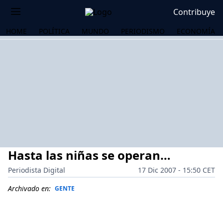
Contribuye
HOME
POLÍTICA
MUNDO
PERIODISMO
ECONOMÍA
Hasta las niñas se operan…
Periodista Digital
17 Dic 2007 - 15:50 CET
Archivado en:
GENTE
OS