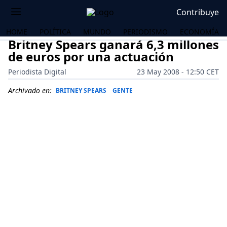
Contribuye
HOME
POLÍTICA
MUNDO
PERIODISMO
ECONOMÍA
Britney Spears ganará 6,3 millones
de euros por una actuación
Periodista Digital
23 May 2008 - 12:50 CET
Archivado en:
BRITNEY SPEARS
GENTE
OS