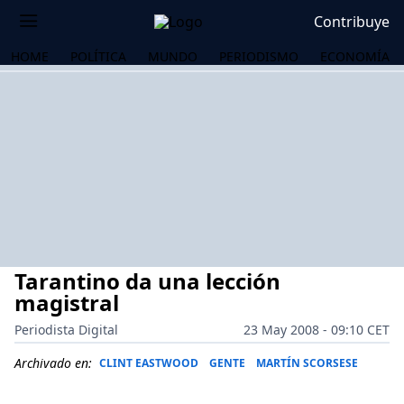
Contribuye
HOME
POLÍTICA
MUNDO
PERIODISMO
ECONOMÍA
Tarantino da una lección
magistral
Periodista Digital
23 May 2008 - 09:10 CET
OS
Archivado en:
CLINT EASTWOOD
GENTE
MARTÍN SCORSESE