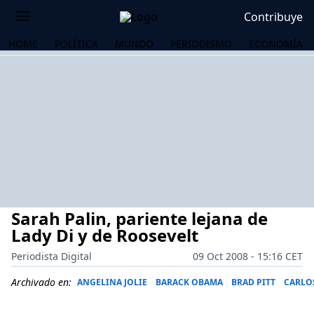
Contribuye
HOME
POLÍTICA
MUNDO
PERIODISMO
ECONOMÍA
Sarah Palin, pariente lejana de
Lady Di y de Roosevelt
Periodista Digital
09 Oct 2008 - 15:16 CET
OS
Archivado en:
ANGELINA JOLIE
BARACK OBAMA
BRAD PITT
CARLOS