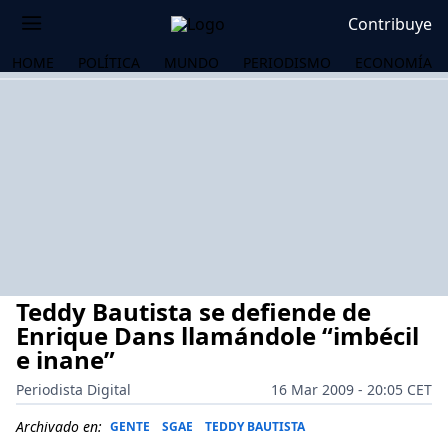
Contribuye
HOME
POLÍTICA
MUNDO
PERIODISMO
ECONOMÍA
Teddy Bautista se defiende de
Enrique Dans llamándole “imbécil
e inane”
Periodista Digital
16 Mar 2009 - 20:05 CET
OS
Archivado en:
GENTE
SGAE
TEDDY BAUTISTA