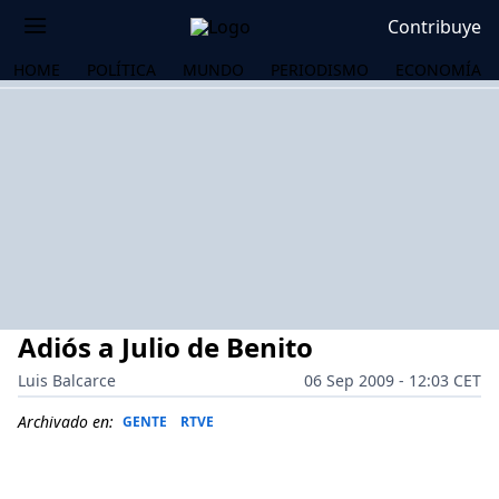
Contribuye
HOME
POLÍTICA
MUNDO
PERIODISMO
ECONOMÍA
Adiós a Julio de Benito
Luis Balcarce
06 Sep 2009 - 12:03 CET
Archivado en:
GENTE
RTVE
OS