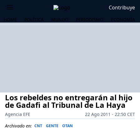
Contribuye
HOME
POLÍTICA
MUNDO
PERIODISMO
ECONOMÍA
Los rebeldes no entregarán al hijo
de Gadafi al Tribunal de La Haya
Agencia EFE
22 Ago 2011 - 22:50 CET
OS
Archivado en:
CNT
GENTE
OTAN