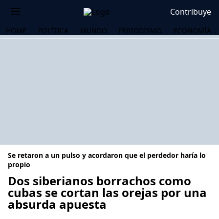
Contribuye
HOME
POLÍTICA
MUNDO
PERIODISMO
ECONOMÍA
Se retaron a un pulso y acordaron que el perdedor haría lo
propio
Dos siberianos borrachos como
cubas se cortan las orejas por una
OS
absurda apuesta