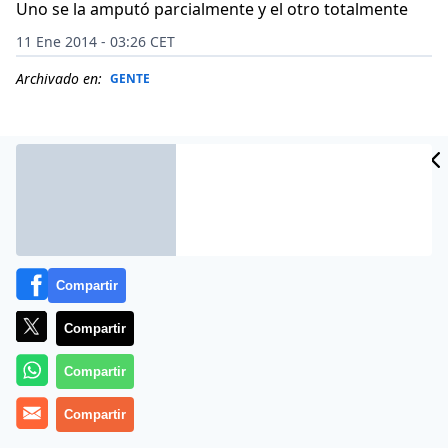
Uno se la amputó parcialmente y el otro totalmente
11 Ene 2014 - 03:26 CET
Archivado en:
GENTE
Compartir
Compartir
Compartir
Dos ciudadanos de la localidad siberiana de Kuzbass
Compartir
se han cortado una oreja para cumplir una apuesta
que habían realizado cuando se retaron a un pulso,