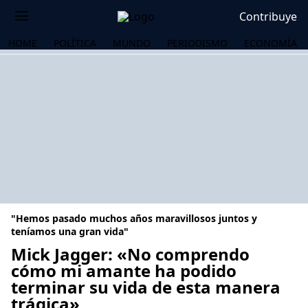
Contribuye
HOME
POLÍTICA
MUNDO
PERIODISMO
ECONOMÍA
"Hemos pasado muchos años maravillosos juntos y
teníamos una gran vida"
Mick Jagger: «No comprendo
cómo mi amante ha podido
OS
terminar su vida de esta manera
trágica»