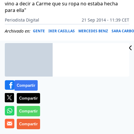
vino a decir a Carme que su ropa no estaba hecha
para ella"
Periodista Digital
21 Sep 2014 - 11:39 CET
Archivado en:
GENTE
IKER CASILLAS
MERCEDES BENZ
SARA CARB
Compartir
Compartir
Compartir
Compartir
Desde hace unos días, la presentadora Tania Llasera
se ha convertido en el ojo de las críticas y de las malas