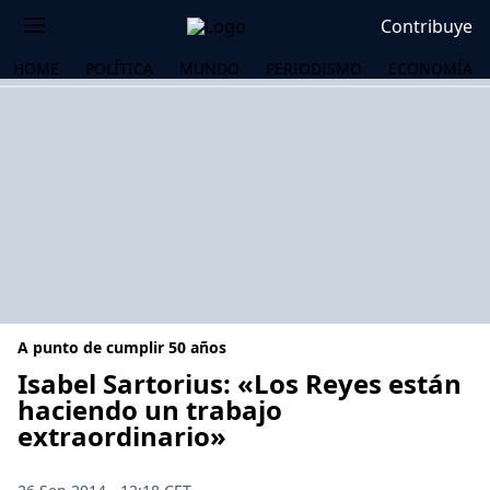
Contribuye
HOME
POLÍTICA
MUNDO
PERIODISMO
ECONOMÍA
A punto de cumplir 50 años
Isabel Sartorius: «Los Reyes están
haciendo un trabajo
extraordinario»
OS