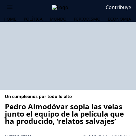
Contribuye
HOME
POLÍTICA
MUNDO
PERIODISMO
ECONOMÍA
Un cumpleaños por todo lo alto
Pedro Almodóvar sopla las velas
junto el equipo de la película que
ha producido, ‘relatos salvajes’
OS