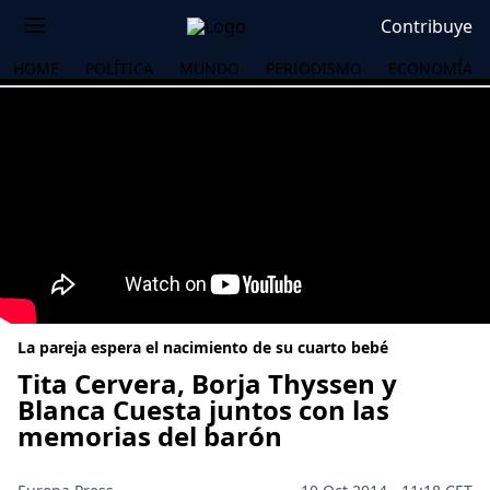
Contribuye
HOME
POLÍTICA
MUNDO
PERIODISMO
ECONOMÍA
La pareja espera el nacimiento de su cuarto bebé
Tita Cervera, Borja Thyssen y
Blanca Cuesta juntos con las
memorias del barón
OS