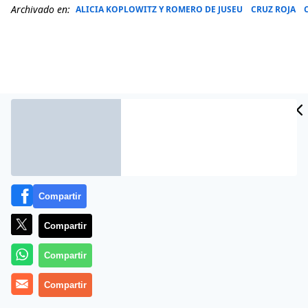
Archivado en:
ALICIA KOPLOWITZ Y ROMERO DE JUSEU
CRUZ ROJA
Compartir
Han pasado 75 años desde que surgió el Consejo
Compartir
Superior de Investigaciones Científicas (CSIC). Los años
Compartir
no han hecho sino reivindicar el importante papel de
esta institución, que además es la más importante del
Compartir
terreno científico de España. Para la celebrada fecha el