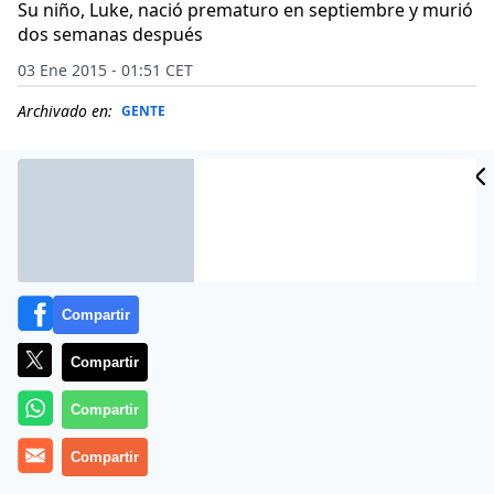
Su niño, Luke, nació prematuro en septiembre y murió
dos semanas después
03 Ene 2015 - 01:51 CET
Archivado en:
GENTE
Compartir
Compartir
Compartir
Kathy Taylor, de 34 años, fue diagnosticada de cáncer
Compartir
de piel durante la 26 semana de gestación. Según