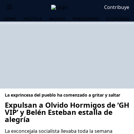
Contribuye
HOME
POLÍTICA
MUNDO
PERIODISMO
ECONOMÍA
La exprincesa del pueblo ha comenzado a gritar y saltar
Expulsan a Olvido Hormigos de ‘GH
VIP’ y Belén Esteban estalla de
alegría
OS
La exconcejala socialista llevaba toda la semana