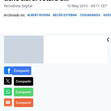
Periodista Digital
10 May 2015 - 09:11 CET
Archivado en:
ALBERT RIVERA
BELÉN ESTEBAN
CIUDADANOS
GEN
Compartir
Compartir
Compartir
La ‘Princesa del Pueblo’, Belén Esteban, ha vuelto a
sorprender, en esta ocasión a través de las redes
Compartir
sociales, al publicar una fotografía con el que puede