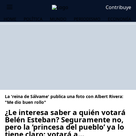
Contribuye
HOME
POLÍTICA
MUNDO
PERIODISMO
ECONOMÍA
La 'reina de Sálvame' publica una foto con Albert Rivera:
"Me dio buen rollo"
¿Le interesa saber a quién votará
Belén Esteban? Seguramente no,
OS
pero la ‘princesa del pueblo’ ya lo
tiene claro: votará a…