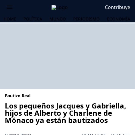
Contribuye
HOME
POLÍTICA
MUNDO
PERIODISMO
ECONOMÍA
Bautizo Real
Los pequeños Jacques y Gabriella,
hijos de Alberto y Charlene de
Mónaco ya están bautizados
OS