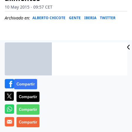
10 May 2015 - 09:57 CET
Archivado en:
ALBERTO CHICOTE
GENTE
IBERIA
TWITTER
Compartir
Compartir
Compartir
Más información
Compartir