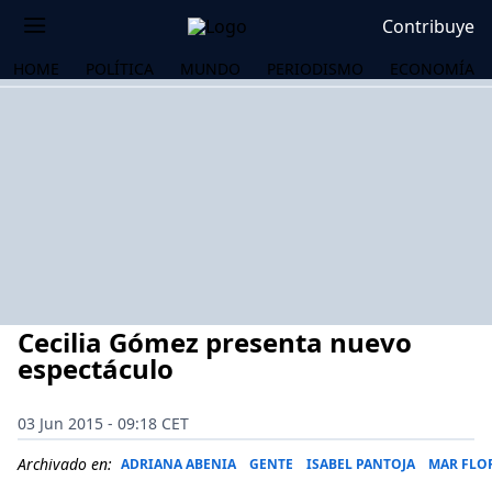
Contribuye
HOME
POLÍTICA
MUNDO
PERIODISMO
ECONOMÍA
Cecilia Gómez presenta nuevo
espectáculo
03 Jun 2015 - 09:18 CET
OS
Archivado en:
ADRIANA ABENIA
GENTE
ISABEL PANTOJA
MAR FLO