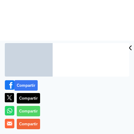
Compartir
Los hermanos Jesulín de Ubrique y Víctor Janeiro no
quisieron perderse la oportunidad de disfrutar de una
Compartir
tarde de toros muy entretenida en la plaza de las
Ventas de Madrid. Con los toreros Luis Miguel Encabo,
Compartir
Fernando Robleño y Alberto Aguilar los hermanos
disfrutaron de una agradable tarde en familia.
Compartir