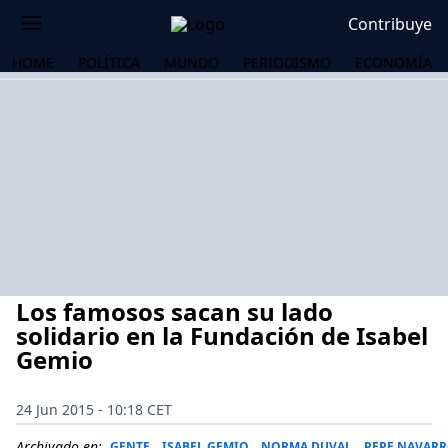
Contribuye
HOME
POLÍTICA
MUNDO
PERIODISMO
ECONOMÍA
Los famosos sacan su lado
solidario en la Fundación de Isabel
Gemio
OS
24 Jun 2015 - 10:18 CET
Archivado en:
GENTE
ISABEL GEMIO
NORMA DUVAL
PEPE NAVAR