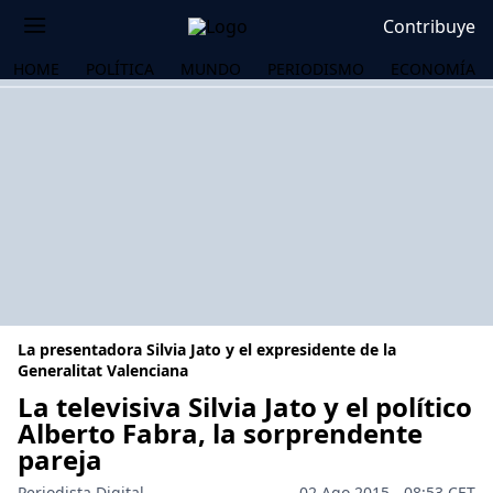
Contribuye
HOME
POLÍTICA
MUNDO
PERIODISMO
ECONOMÍA
La presentadora Silvia Jato y el expresidente de la
Generalitat Valenciana
La televisiva Silvia Jato y el político
Alberto Fabra, la sorprendente
OS
pareja
Periodista Digital
02 Ago 2015 - 08:53 CET