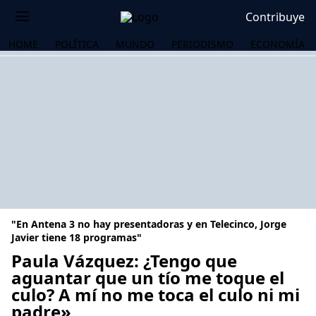
Contribuye
HOME
POLÍTICA
MUNDO
PERIODISMO
ECONOMÍA
"En Antena 3 no hay presentadoras y en Telecinco, Jorge
Javier tiene 18 programas"
Paula Vázquez: ¿Tengo que
aguantar que un tío me toque el
OS
culo? A mí no me toca el culo ni mi
padre»