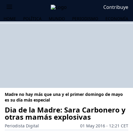
Contribuye
HOME
POLÍTICA
MUNDO
PERIODISMO
ECONOMÍA
Madre no hay más que una y el primer domingo de mayo
es su día más especial
Dia de la Madre: Sara Carbonero y
otras mamás explosivas
OS
Periodista Digital
01 May 2016 - 12:21 CET