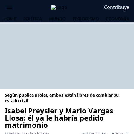
Contribuye
HOME
POLÍTICA
MUNDO
PERIODISMO
ECONOMÍA
Según publica ¡Hola!, ambos están libres de cambiar su
estado civil
Isabel Preysler y Mario Vargas
Llosa: él ya le habría pedido
OS
matrimonio
Marian García Álvarez
18 May 2016 - 16:42 CET