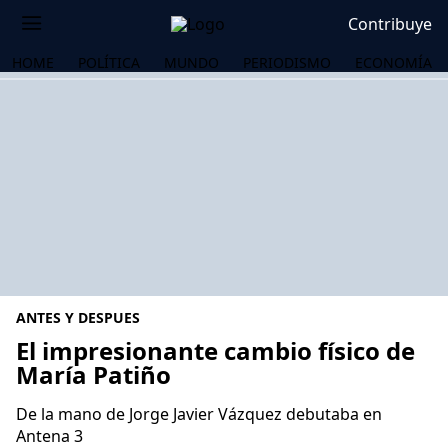
Contribuye
HOME
POLÍTICA
MUNDO
PERIODISMO
ECONOMÍA
ANTES Y DESPUES
El impresionante cambio físico de
María Patiño
OS
De la mano de Jorge Javier Vázquez debutaba en
Antena 3