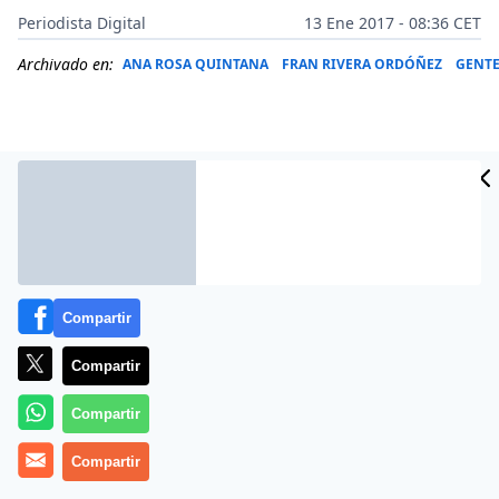
Periodista Digital
13 Ene 2017 - 08:36 CET
Archivado en:
ANA ROSA QUINTANA
FRAN RIVERA ORDÓÑEZ
GENT
Compartir
Compartir
La evolución de María Patiño es sorprendente.
Compartir
No solo su meteórica trayectoria profesional que la
Compartir
posiciona entre las presentadoras más populares del