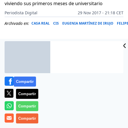
viviendo sus primeros meses de universitario
Periodista Digital
29 Nov 2017 - 21:18 CET
Archivado en:
CASA REAL
CIS
EUGENIA MARTÍNEZ DE IRUJO
FELIP
Compartir
Compartir
Compartir
Más información
Compartir