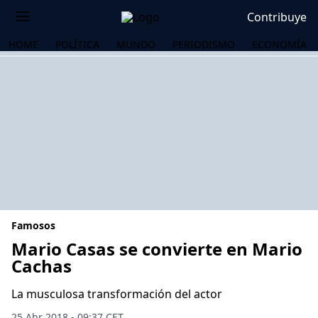
Contribuye
HOME
POLÍTICA
MUNDO
PERIODISMO
ECONOMÍA
Famosos
Mario Casas se convierte en Mario
Cachas
OS
La musculosa transformación del actor
25 Abr 2018 - 09:37 CET