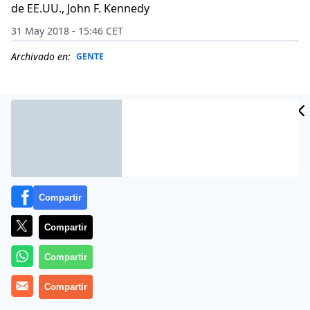
de EE.UU., John F. Kennedy
31 May 2018 - 15:46 CET
Archivado en:
GENTE
Compartir
Compartir
Compartir
Jacqueline Lee
Kennedy Onassis
(
Nueva York
,
28 de
Compartir
julio
de
1929
– Nueva York,
19 de mayo
de
1994
) fue
Primera Dama de los Estados Unidos
y esposa del